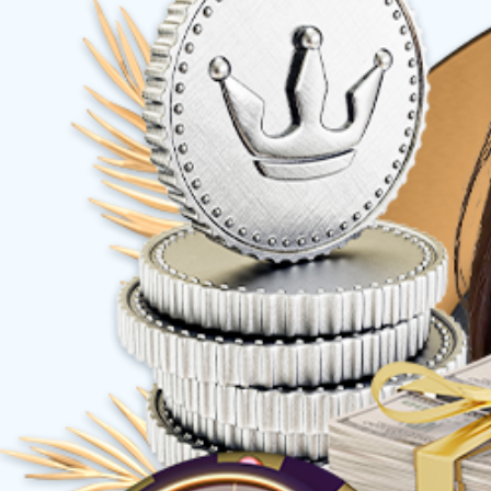
借助全球多节点部署与智能调度机
制，爱游戏体育下载 实现高并发条件
下依然保持流畅体验。热门赛事期间
依旧顺畅无阻，保障您不错过任何精
彩瞬间。
隐私与数据保护
采用多重加密策略与权限控制机制，
全方位保障用户信息与数据交互安
全。爱游戏体育下载 始终坚持以用户
隐私为首要原则，守护每一次访问。