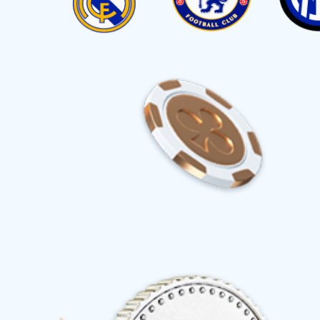
覆盖实时赛事
平台稳定流畅