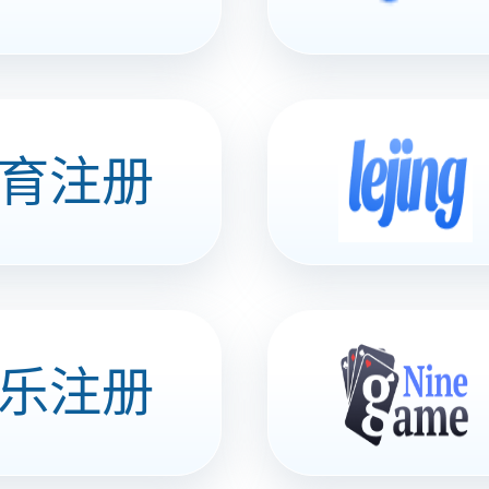
数据加密传
iOS / An
实时数据图
下载 App
体育推荐 · 精选资讯
游戏体育下载每日推荐热门看点，汇聚爱游戏体育下载的最新报道与深度