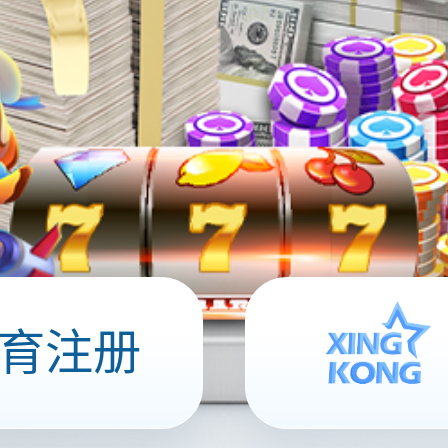
速浏览
体育赛事
括足球、篮球、网球、羽毛球等，提供图文直播、赛程推送与历