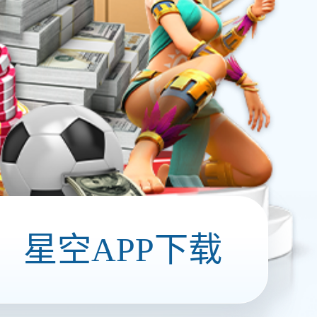
多端互动
战术演练
电竞数据
资讯中心
史回放，带来沉浸式观赛体验。