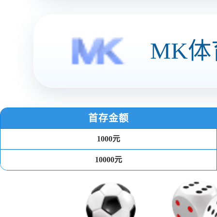
上海李添荣单场命中9记三分射落
福冈
广厦，生涯...
金创
在昨晚结束的CBA常规赛中，上海男篮
20
主场迎战劲敌广厦队。凭借后卫...
中国
2026-08-01
查看详情
2026
推荐网站